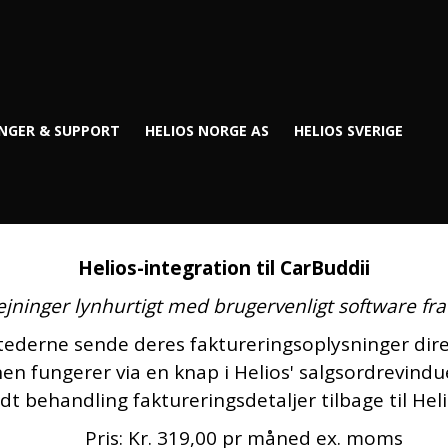
INGER & SUPPORT
HELIOS NORGE AS
HELIOS SVERIGE
Helios-integration til CarBuddii
ejninger lynhurtigt med brugervenligt software fr
stederne sende deres faktureringsoplysninger direk
ionen fungerer via en knap i Helios' salgsordrevind
dt behandling faktureringsdetaljer tilbage til Heli
Pris: Kr. 319,00 pr måned ex. moms