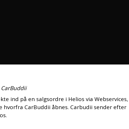
a CarBuddii
te ind på en salgsordre i Helios via Webservices,
ue hvorfra CarBuddii åbnes. Carbudii sender efter
os.