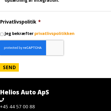
opsætning af integration.
Privatlivspolitik
*
Jeg bekræfter
privatlivspolitikken
C
A
P
T
C
H
A
Helios Auto ApS
+45 44 57 00 88