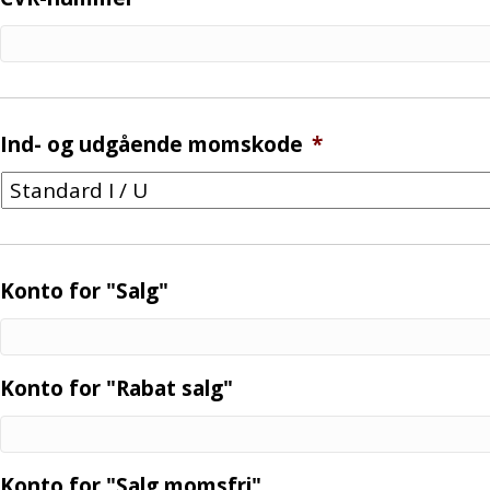
Ind- og udgående momskode
*
Konto for "Salg"
Konto for "Rabat salg"
Konto for "Salg momsfri"