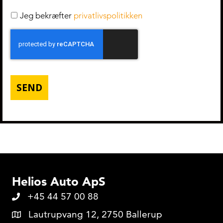
Jeg bekræfter
privatlivspolitikken
C
A
P
T
C
H
A
Helios Auto ApS
+45 44 57 00 88
Lautrupvang 12, 2750 Ballerup